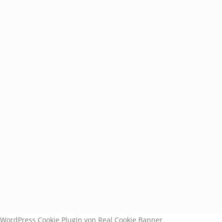
b
b
WordPress Cookie Plugin von Real Cookie Banner